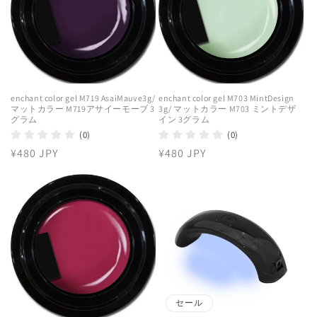
enchant color gel M719 AsaiMauve3g/
enchant color gel M703 MintDesign
マットカラー M719アサイーモーブ 3
3g/ マットカラー M703 ミントデザ
グラム
イン 3グラム
(0)
(0)
通
¥480 JPY
通
¥480 JPY
常
常
価
価
格
格
セール