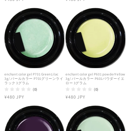
常
常
価
価
格
格
enchant color gel P701 GreenLilac
enchant color gel P601 powderYellow
3g/ パールカラー P701グリーンライ
3g/ パールカラー P601パウダーイエ
ラック 3グラム
ロー 3グラム
(0)
(0)
通
¥480 JPY
通
¥480 JPY
常
常
価
価
格
格