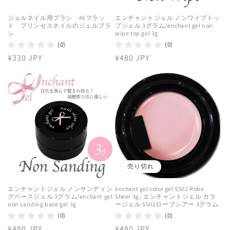
ジェルネイル用ブラシ #6フラッ
エンチャントジェル ノンワイプトッ
ト プリンセスネイルのジェルブラ
プジェル 3グラム/enchant gel non
シ
wipe top gel 3g
(0)
(0)
通
¥330 JPY
通
¥480 JPY
常
常
価
価
格
格
売り切れ
エンチャントジェル ノンサンディン
enchant gel color gel S502 Robe
グベースジェル 3グラム/enchant gel
Sheer 3g/ エンチャントジェル カラ
non sanding base gel 3g
ージェル S502ローブシアー 3グラム
(0)
(0)
通
¥480 JPY
通
¥480 JPY