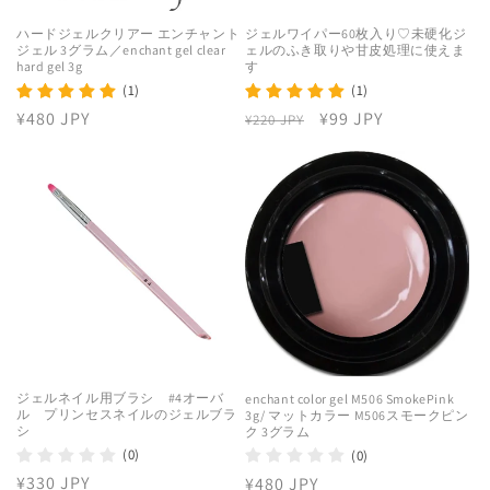
ハードジェルクリアー エンチャント
ジェルワイパー60枚入り♡未硬化ジ
ジェル 3グラム／enchant gel clear
ェルのふき取りや甘皮処理に使えま
hard gel 3g
す
(1)
(1)
通
¥480 JPY
通
セ
¥99 JPY
¥220 JPY
常
常
ー
価
価
ル
格
格
価
格
ジェルネイル用ブラシ #4オーバ
enchant color gel M506 SmokePink
ル プリンセスネイルのジェルブラ
3g/ マットカラー M506スモークピン
シ
ク 3グラム
(0)
(0)
通
¥330 JPY
通
¥480 JPY