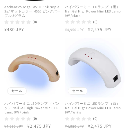
ハイパワーミニ LEDランプ （黒）
enchant color gel M510 PinkPurple
Nail Gel High Power Mini LED Lamp
3g/ マットカラー M510 ピンクパー
9W /black
プル 3グラム
(0)
(0)
通
セ
¥2,475 JPY
通
¥480 JPY
¥4,950 JPY
常
ー
常
価
ル
価
格
価
格
格
セール
セール
ハイパワーミニ LEDランプ （ピン
ハイパワーミニ LEDランプ （白）
ク） Nail Gel High Power Mini LED
Nail Gel High Power Mini LED Lamp
Lamp 9W / pink
9W / White
(0)
(0)
通
セ
¥2,475 JPY
通
セ
¥2,475 JPY
¥4,950 JPY
¥4,950 JPY