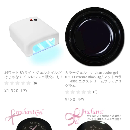
常
常
価
価
格
格
36ワット UVライト ジェルネイルだ
カラージェル enchant color gel
けじゃなくてUVレジンの硬化にも！
M901 Extreme Black 3g/ マットカラ
ー M901 エクストリームブラック 3
(0)
グラム
通
¥1,320 JPY
(0)
常
通
¥480 JPY
価
常
格
価
格