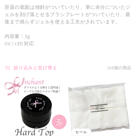
容器の底面は傾斜がついていたり、筆に余分についたジ
ェルを刮げ落とせるブラシプレートがついていたり、最
後まで残らずジェルを使える工夫がされています。
内容量：3g
UV / LED 対応
絞り込みと並び替え
128個の商品
セール