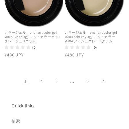
カラージェル enchant color gel
カラージェル enchant color gel
M805 Glege 3g/ マットカラー M805
M804 AshGray 3g/ マットカラー
グレージュ 3グラム
M804 アッシュグレー 3グラム
(0)
(0)
通
¥480 JPY
通
¥480 JPY
常
常
価
価
格
格
1
2
3
…
6
Quick links
検索