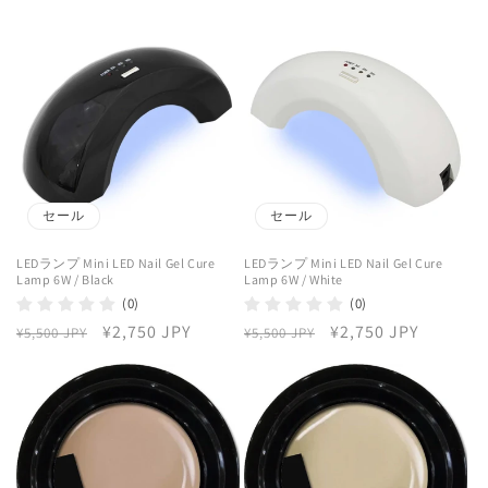
常
ー
常
ー
価
ル
価
ル
格
価
格
価
格
格
セール
セール
LEDランプ Mini LED Nail Gel Cure
LEDランプ Mini LED Nail Gel Cure
Lamp 6W / Black
Lamp 6W / White
(0)
(0)
通
セ
¥2,750 JPY
通
セ
¥2,750 JPY
¥5,500 JPY
¥5,500 JPY
常
ー
常
ー
価
ル
価
ル
格
価
格
価
格
格