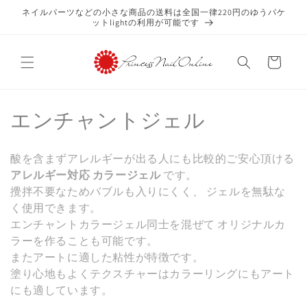
コンテ
ネイルパーツなどの小さな商品の送料は全国一律220円のゆうパケ
ンツに
ットlightの利用が可能です
進む
カ
ー
ト
コ
エンチャントジェル
レ
酸を含まずアレルギーが出る人にも比較的ご安心頂ける
ク
アレルギー対応 カラージェル
です。
攪拌不要なためバブルも入りにくく、 ジェルを無駄な
シ
く使用できます。
ョ
エンチャントカラージェル同士を混ぜて オリジナルカ
ラーを作ることも可能です。
ン
またアートに適した粘性が特徴です。
:
塗り心地もよくテクスチャーはカラーリングにもアート
にも適しています。