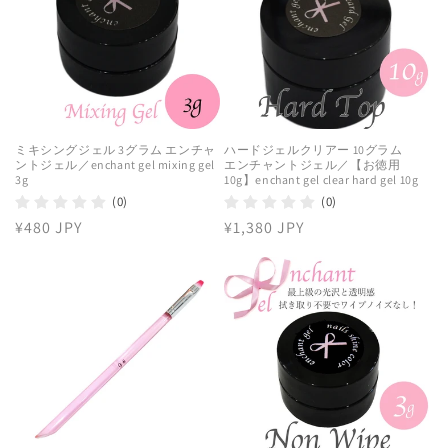
ミキシングジェル 3グラム エンチャ
ハードジェルクリアー 10グラム
ントジェル／enchant gel mixing gel
エンチャントジェル／【お徳用
3g
10g】enchant gel clear hard gel 10g
(0)
(0)
通
¥480 JPY
通
¥1,380 JPY
常
常
価
価
格
格